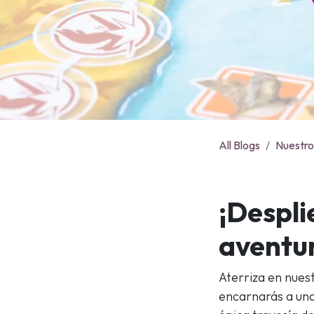
All Blogs
Nuestro
¡Despli
aventu
Aterriza en nue
encarnarás a una