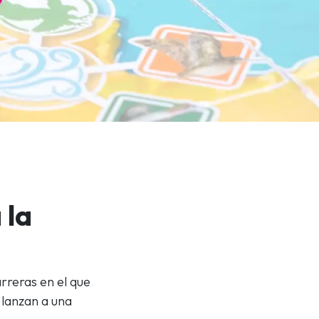
 la
arreras en el que
 lanzan a una