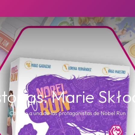
storias: Marie Skł
Conoce a una de las protagonistas de Nobel Run