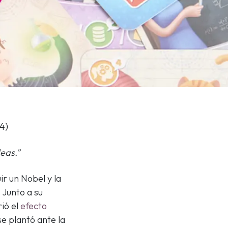
34)
eas.”
r un Nobel y la
 Junto a su
rió el
efecto
se plantó ante la